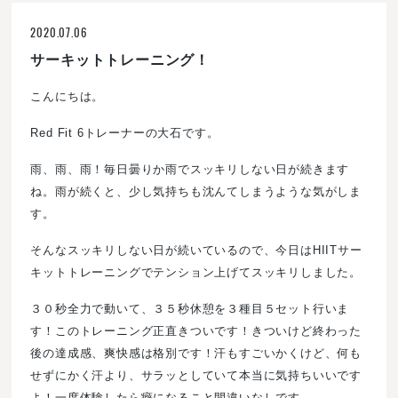
2020.07.06
サーキットトレーニング！
こんにちは。
Red Fit 6トレーナーの大石です。
雨、雨、雨！毎日曇りか雨でスッキリしない日が続きます
ね。雨が続くと、少し気持ちも沈んてしまうような気がしま
す。
そんなスッキリしない日が続いているので、今日はHIITサー
キットトレーニングでテンション上げてスッキリしました。
３０秒全力で動いて、３５秒休憩を３種目５セット行いま
す！このトレーニング正直きついです！きついけど終わった
後の達成感、爽快感は格別です！汗もすごいかくけど、何も
せずにかく汗より、サラッとしていて本当に気持ちいいです
よ！一度体験したら癖になること間違いなしです。